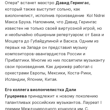
Опера" встанет маэстро
Давид Герингас
,
который также выступит сольно, как
виолончелист, исполнив произведение
Kol Nidreі
Макса Бруха
.
Напомним, что Давид Герингас
известен не только своей виртуозной игрой, но
и необычайно обширным репертуаром: от Баха и
Моцарта до Губайдулиной и Васкса. Одним из
первых на Западе он представил музыку
композиторов-авангардистов России и
Прибалтики. Многие из них посвятили музыканту
свои произведения.
Как дирижёр работал с
оркестрами Европы, Мексики, Коста-Рики,
Исландии, Японии, Китая.
Его коллега виолончелистка
Дали
Гуцериева
принадлежит к новому поколению
талантливых российских музыкантов. Лауреат I
премии Международного конкурса им. С.