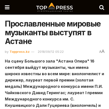
Прославленные мировые
музыканты выступят в
Астане
A
by
Toppress.kz
2018/09/12 05:22
A
На сцену Большого зала "Астана Опера" 16
сентября выйдут музыканты, чьи имена
широко известны во всем мире:
виолончелист и
дирижер, лауреат первой премии (золотая
медаль) Международного конкурса имени П.И.
Чайковского Давид Герингас
; лауреат I премии
Международного конкурса им. С.
Кнушевицкого Дали Гуцериева (виолончель) и