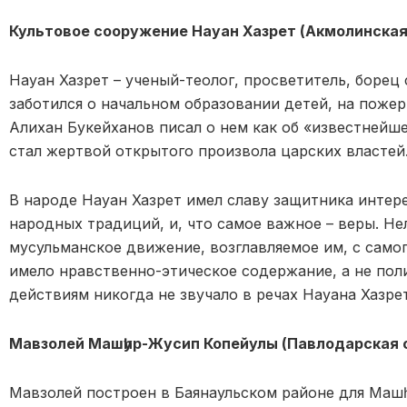
Культовое сооружение Науан Хазрет (Акмолинская 
Науан Хазрет – ученый-теолог, просветитель, борец
заботился о начальном образовании детей, на поже
Алихан Букейханов писал о нем как об «известнейше
стал жертвой открытого произвола царских властей
В народе Науан Хазрет имел славу защитника интер
народных традиций, и, что самое важное – веры. Нел
мусульманское движение, возглавляемое им, с само
имело нравственно-этическое содержание, а не по
действиям никогда не звучало в речах Науана Хазрет
Мавзолей Машһур-Жусип Копейулы (Павлодарская о
Мавзолей построен в Баянаульском районе для Маш