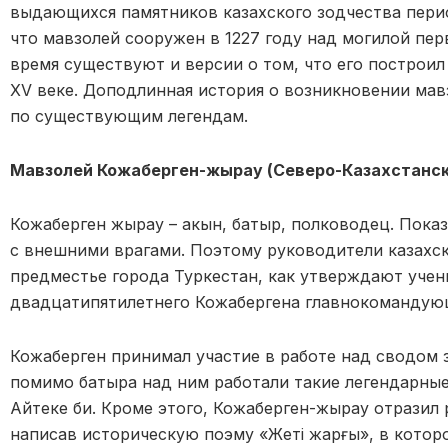
выдающихся памятников казахского зодчества перио
что мавзолей сооружен в 1227 году над могилой пер
время существуют и версии о том, что его построил
XV веке. Доподлинная история о возникновении мав
по существующим легендам.
Мавзолей Кожаберген-жырау (Северо-Казахстанск
Кожаберген жырау – акын, батыр, полководец. Пока
с внешними врагами. Поэтому руководители казахски
предместье города Туркестан, как утверждают учены
двадцатипятилетнего Кожабергена главнокомандую
Кожаберген принимал участие в работе над сводом з
помимо батыра над ним работали такие легендарные 
Айтеке би. Кроме этого, Кожаберген-жырау отразил
написав историческую поэму «Жеті жарғы», в котор