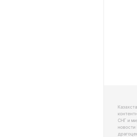
Казахст
контентн
СНГ и ми
новости 
драгоцен