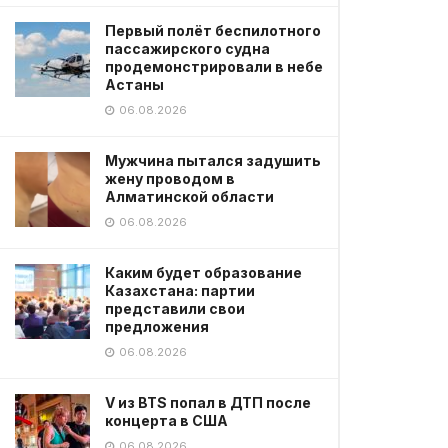
Первый полёт беспилотного
пассажирского судна
продемонстрировали в небе
Астаны
06.08.2026
Мужчина пытался задушить
жену проводом в
Алматинской области
06.08.2026
Каким будет образование
Казахстана: партии
представили свои
предложения
06.08.2026
V из BTS попал в ДТП после
концерта в США
06.08.2026