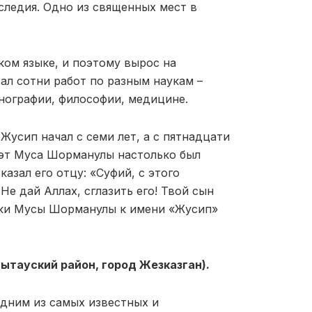
следия. Одно из священных мест в
ком языке, и поэтому вырос на
ал сотни работ по разным наукам –
тнографии, философии, медицине.
усип начал с семи лет, а с пятнадцати
поэт Муса Шорманулы настолько был
азал его отцу: «Суфий, с этого
Не дай Аллах, сглазить его! Твой сын
руки Мусы Шорманулы к имени «Жусип»
ытауский район, город Жезказган).
 одним из самых известных и