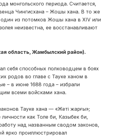
да монгольского периода. Считается,
венца Чингисхана – Жошы хана. В то же
 один из потомков Жошы хана в XIV или
золея неизвестна, ее восстанавливают
ая область, Жамбылский район).
зал себя способных полководцем в боях
х родов во главе с Тауке ханом в
е – в июне 1688 года – избрали
щим всеми войсками хана.
аконов Тауке хана — «Жеті жарғы»;
личности как Толе би, Казыбек би,
 работу над названным сводом законов,
ой ярко проиллюстрировал