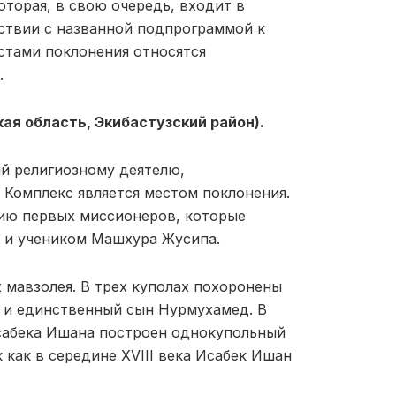
торая, в свою очередь, входит в
ствии с названной подпрограммой к
стами поклонения относятся
.
ая область, Экибастузский район).
й религиозному деятелю,
 Комплекс является местом поклонения.
ию первых миссионеров, которые
м и учеником Машхура Жусипа.
 мавзолея. В трех куполах похоронены
 и единственный сын Нурмухамед. В
сабека Ишана построен однокупольный
 как в середине XVIII века Исабек Ишан