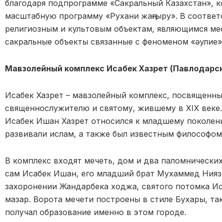
благодаря подпрограмме «Сакральный Казахстан», ко
масштабную программу «Рухани жаңғыру». В соответ
религиозным и культовым объектам, являющимся ме
сакральные объекты связанные с феноменом «әулие»
Мавзолейный комплекс Исабек Хазрет (Павлодарск
Исабек Хазрет – мавзолейный комплекс, посвященны
священнослужителю и святому, жившему в ХІХ веке.
Исабек Ишан Хазрет относился к младшему поколен
развивали ислам, а также был известным философо
В комплекс входят мечеть, дом и два паломнических
сам Исабек Ишан, его младший брат Мухаммед Нияз
захоронении Жандарбека ходжа, святого потомка И
мазар. Ворота мечети построены в стиле Бухары, так
получал образование именно в этом городе.