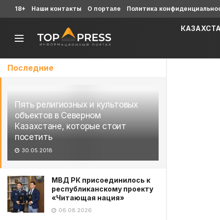
18+
Наши контакты
О портале
Политика конфиденциально
КАЗАХСТ
Последние
Пять религиозных и культовых
объектов в Северном
Казахстане, которые стоит
посетить
30.05.2018
МВД РК присоединилось к
республиканскому проекту
«Читающая нация»
06.08.2026