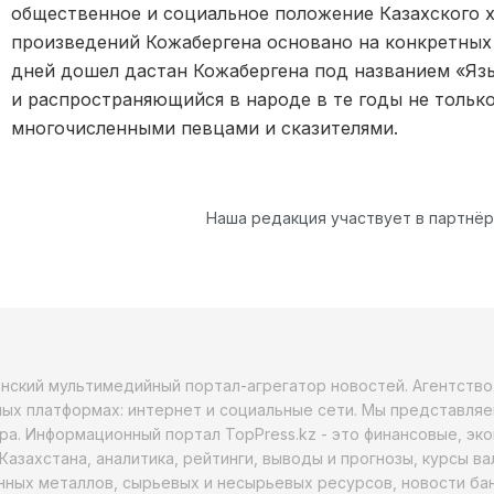
общественное и социальное положение Казахского 
произведений Кожабергена основано на конкретных
дней дошел дастан Кожабергена под названием «Яз
и распространяющийся в народе в те годы не только
многочисленными певцами и сказителями.
Наша редакция участвует в партнё
анский мультимедийный портал-агрегатор новостей. Агентств
ых платформах: интернет и социальные сети. Мы представляе
ра. Информационный портал TopPress.kz - это финансовые, эк
Казахстана, аналитика, рейтинги, выводы и прогнозы, курсы в
ных металлов, сырьевых и несырьевых ресурсов, новости бан