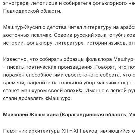
этнографа, летописца и собирателя фольклорного на
Павлодарской области.
Машһур-Жусип с детства читал литературу на арабс
восточных псалмах. Освоив русский язык, опубликов
истории, фольклору, литературе, истории языков, э
Известно, что собирать образцы фольклора Машһур-Ж
– писать поэтические произведения. Говорят, что 
поражен способностями своего юного собрата, что ск
времени, нацепите на головной убор мальчика перо. 
станет машхуром своей эпохи!». Именно с легкой 
стали добавлять «Машһур».
Мавзолей Жошы хана (Карагандинская область, Ул
Памятник архитектуры XII – XIII веков, являющийся