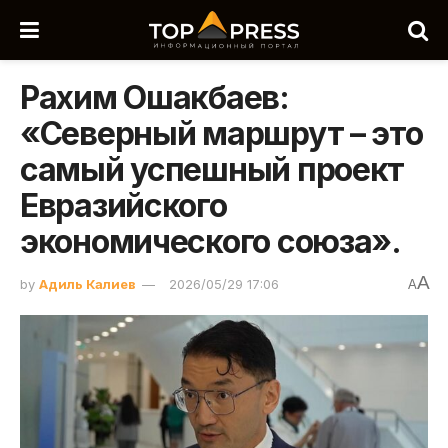
Рахим Ошакбаев:
«Северный маршрут – это
самый успешный проект
Евразийского
экономического союза».
A
by
Адиль Калиев
2026/05/29 17:06
A