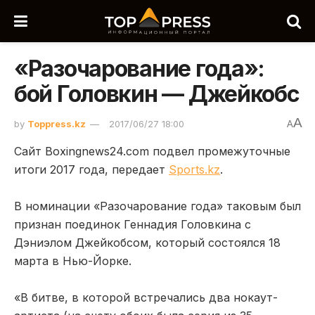
«Разочарование года»:
бой Головкин — Джейкобс
A
by
Toppress.kz
2017/06/27 18:00
A
Сайт Boxingnews24.com подвел промежуточные
итоги 2017 года, передает
Sports.kz
.
В номинации «Разочарование года» таковым был
признан поединок Геннадия Головкина с
Дэниэлом Джейкобсом, который состоялся 18
марта в Нью-Йорке.
«В битве, в которой встречались два нокаут-