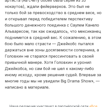
артиста (на счету обоих была серия из 35
нокаутов), ждали фейерверков. Это был не
только бой за превосходство в среднем весе, но
и открывал перед победителем перспективу
большого денежного поединка с Саулем Канело
Альваресом, так как ожидалось, что мексиканец
поднимется в средний вес. К сожалению, в этом
бою было мало страсти — Джейкобс пытался
держаться вне зоны досягаемости соперника, а
Головкин не старался прессинговать в своей
привычной манере. Хотя Головкин и уронил
Джейкобса, но сам бой не шел к какому-либо
иному исходу, кроме решения судей. Впервые за
многие годы мы не увидели Big Drama Show», —
написано в материале.
Наша редакция участвует в партнёрской сети
«Все