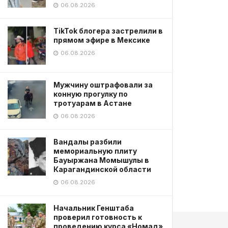
06.08.2026
TikTok блогера застрелили в
прямом эфире в Мексике
06.08.2026
Мужчину оштрафовали за
конную прогулку по
тротуарам в Астане
06.08.2026
Вандалы разбили
мемориальную плиту
Бауыржана Момышулы в
Карагандинской области
06.08.2026
Начальник Генштаба
проверил готовность к
проведению курса «Номад»