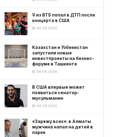
V из BTS попал в ДТП после
концерта в США
06.08.2026
Казахстан и Узбекистан
запустили новые
инвестпроекты на бизнес-
форуме в Ташкенте
06.08.2026
В США впервые может
появиться сенатор-
мусульманин
06.08.2026
«Зарежу всех»: в Алматы
мужчина напал на детей в
парке