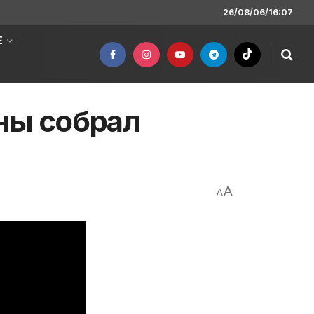
26/08/06/16:07
Е
ны собрал
A
A