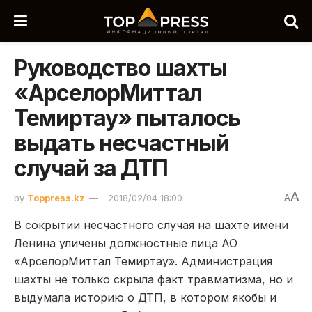
Руководство шахты
«АрселорМиттал
Темиртау» пыталось
выдать несчастный
случай за ДТП
A
by
Toppress.kz
2018/02/04 18:00
A
В сокрытии несчастного случая на шахте имени
Ленина уличены должностные лица АО
«АрселорМиттал Темиртау». Администрация
шахты не только скрыла факт травматизма, но и
выдумала историю о ДТП, в котором якобы и