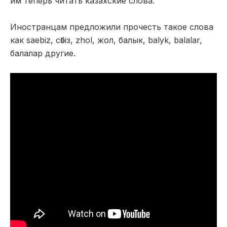
им теперь читать казахские слова.
Иностранцам предложили прочесть такое слова
как saebiz, cәбіз, zhol, жол, балык, balyk, balalar,
балалар другие.