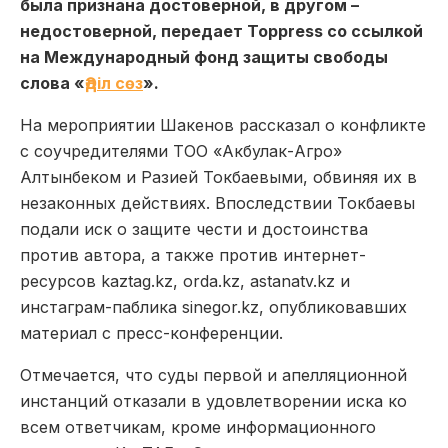
была признана достоверной, в другом –
недостоверной, передает Toppress со ссылкой
на Международный фонд защиты свободы
слова «
Әділ сөз
».
На мероприятии Шакенов рассказал о конфликте
с соучредителями ТОО «Акбулак-Агро»
Алтынбеком и Разией Токбаевыми, обвиняя их в
незаконных действиях. Впоследствии Токбаевы
подали иск о защите чести и достоинства
против автора, а также против интернет-
ресурсов kaztag.kz, orda.kz, astanatv.kz и
инстаграм-паблика sinegor.kz, опубликовавших
материал с пресс-конференции.
Отмечается, что суды первой и апелляционной
инстанций отказали в удовлетворении иска ко
всем ответчикам, кроме информационного