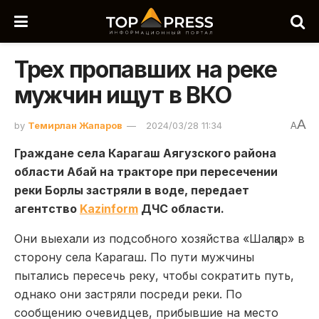
Трех пропавших на реке
мужчин ищут в ВКО
A
by
Темирлан Жапаров
2024/03/28 11:34
A
Граждане села Карагаш Аягузского района
области Абай на тракторе при пересечении
реки Борлы застряли в воде, передает
агентство
Kazinform
ДЧС области.
Они выехали из подсобного хозяйства «Шалқар» в
сторону села Карагаш. По пути мужчины
пытались пересечь реку, чтобы сократить путь,
однако они застряли посреди реки. По
сообщению очевидцев, прибывшие на место