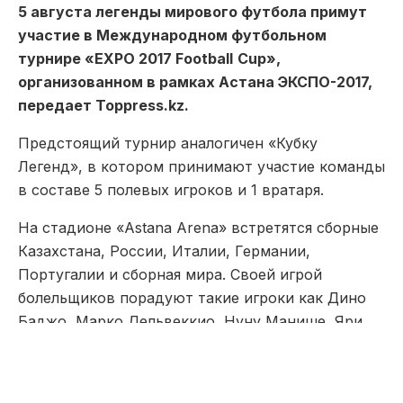
5 августа легенды мирового футбола примут
участие в Международном футбольном
турнире «
EXPO
2017
Football
Cup»
,
организованном в рамках Астана ЭКСПО-2017,
передает Toppress.kz.
Предстоящий турнир аналогичен «Кубку
Легенд», в котором принимают участие команды
в составе 5 полевых игроков и 1 вратаря.
На стадионе «Astana Arena» встретятся сборные
Казахстана, России, Италии, Германии,
Португалии и сборная мира. Своей игрой
болельщиков порадуют такие игроки как Дино
Баджо, Марко Дельвеккио, Нуну Манише, Яри
Литманен, Эрнан Креспо, Жан-Пьер Папен,
Роман Широков, Валерий Карпин, Александр
Филимонов и др.