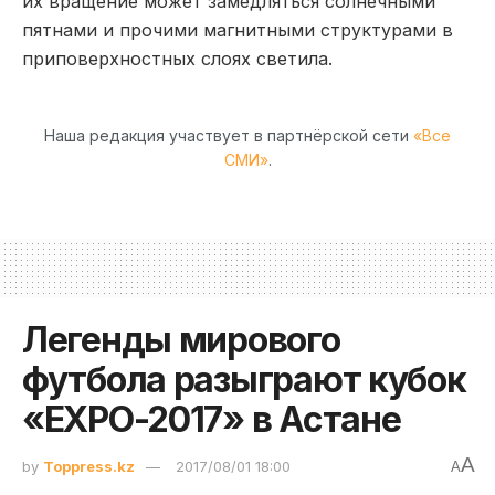
их вращение может замедляться солнечными
пятнами и прочими магнитными структурами в
приповерхностных слоях светила.
Наша редакция участвует в партнёрской сети
«Все
СМИ»
.
Легенды мирового
футбола разыграют кубок
«EXPO-2017» в Астане
A
by
Toppress.kz
2017/08/01 18:00
A