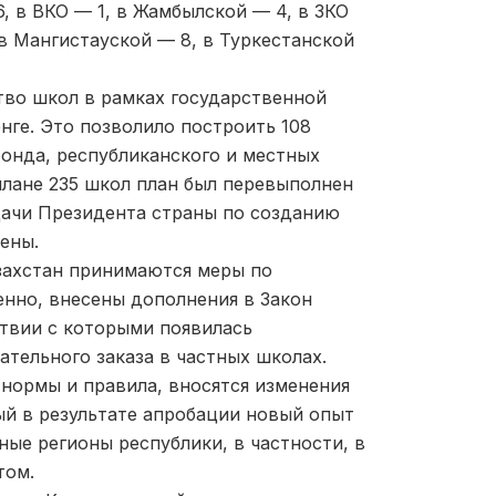
, в ВКО — 1, в Жамбылской — 4, в ЗКО
в Мангистауской — 8, в Туркестанской
ство школ в рамках государственной
нге. Это позволило построить 108
фонда, республиканского и местных
плане 235 школ план был перевыполнен
дачи Президента страны по созданию
мены.
захстан принимаются меры по
нно, внесены дополнения в Закон
ствии с которыми появилась
тельного заказа в частных школах.
ормы и правила, вносятся изменения
й в результате апробации новый опыт
ые регионы республики, в частности, в
том.