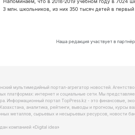
Напоминаем, что в 2018-2019 учебном году в 7024 
3 млн. школьников, из них 350 тысяч детей в первый
Наша редакция участвует в партнё
анский мультимедийный портал-агрегатор новостей. Агентств
ых платформах: интернет и социальные сети. Мы представляе
ра. Информационный портал TopPress.kz - это финансовые, эк
Казахстана, аналитика, рейтинги, выводы и прогнозы, курсы в
ных металлов, сырьевых и несырьевых ресурсов, новости бан
дан компанией «Digital idea»