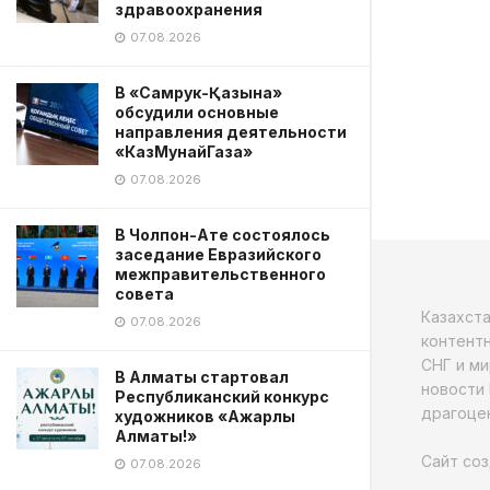
здравоохранения
07.08.2026
В «Самрук-Қазына»
обсудили основные
направления деятельности
«КазМунайГаза»
07.08.2026
В Чолпон-Ате состоялось
заседание Евразийского
межправительственного
совета
Казахст
07.08.2026
контентн
СНГ и ми
В Алматы стартовал
новости 
Республиканский конкурс
драгоцен
художников «Ажарлы
Алматы!»
Сайт соз
07.08.2026