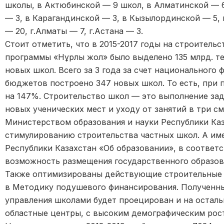
школы, в Актюбинской — 9 школ, в Алматинской — 6
— 3, в Карагандинской — 3, в Кызылординской — 5, 
— 20, г.Алматы — 7, г.Астана — 3.
Стоит отметить, что в 2015-2017 годы на строитель
программы «Нұрлы жол» было выделено 135 млрд. те
новых школ. Всего за 3 года за счет национального 
бюджетов построено 347 новых школ. То есть, при 
на 147%. Строительство школ — это выполнение за
новых ученических мест и уходу от занятий в три с
Министерством образования и науки Республики Ка
стимулированию строительства частных школ. А име
Республики Казахстан «Об образовании», в соответ
возможность размещения государственного образова
Также оптимизированы действующие строительные н
в Методику подушевого финансирования. Полученны
управления школами будет проецирован и на остальн
областные центры, с высоким демографическим рос