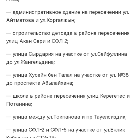
— административное здание на пересечении ул.
Айтматова и ул.Коргалжын;
— строительство детсада в районе пересечения
улиц Акан Сери и СФЛ 2;
— улица Сырдария на участке от ул.Сейфуллина
до ул.Жангельдина;
— улица Хусейн бен Талал на участке от ул. №38
до проспекта Абылайхана;
— школа в районе пересечения улиц Керегетас и
Потанина;
— улица между ул.Токпанова и пр.Тауелсиздик;
— улица СФЛ-2 и СФЛ-5 на участке от ул.Енлик
Кебек до ул.СТУ-79;