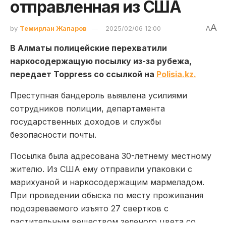
отправленная из США
A
by
Темирлан Жапаров
2025/02/06 12:00
A
В Алматы полицейские перехватили
наркосодержащую посылку из-за рубежа,
передает Toppress со ссылкой на
Polisia.kz.
Преступная бандероль выявлена усилиями
сотрудников полиции, департамента
государственных доходов и службы
безопасности почты.
Посылка была адресована 30-летнему местному
жителю. Из США ему отправили упаковки с
марихуаной и наркосодержащим мармеладом.
При проведении обыска по месту проживания
подозреваемого изъято 27 свертков с
растительным веществом зеленого цвета со