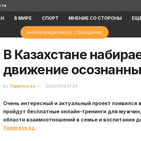
сти
АН
В МИРЕ
СПОРТ
МНЕНИЕ СО СТОРОНЫ
ЕЩ
ИНФОРМАЦИОННОЕ СООБЩЕНИЕ
В Казахстане набира
движение осознанны
by
Toppress.kz
2020/11/13 17:24
Очень интересный и актуальный проект появился в
пройдут бесплатные онлайн-тренинги для мужчин,
области взаимоотношений в семье и воспитания д
Toppress
.
kz
.