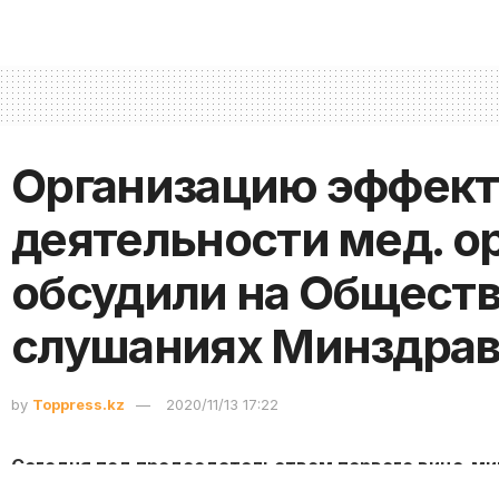
Организацию эффек
деятельности мед. о
обсудили на Общест
слушаниях Минздрав
by
Toppress.kz
2020/11/13 17:22
Сегодня под председательством первого вице-ми
Шоранова состоялись Общественные слушания по