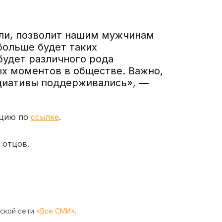
али, позволит нашим мужчинам
больше будет таких
удет различного рода
х моментов в обществе. Важно,
ициативы поддерживались», —
ацию по
ссылке
.
 отцов.
2
рской сети
«Все СМИ»
.