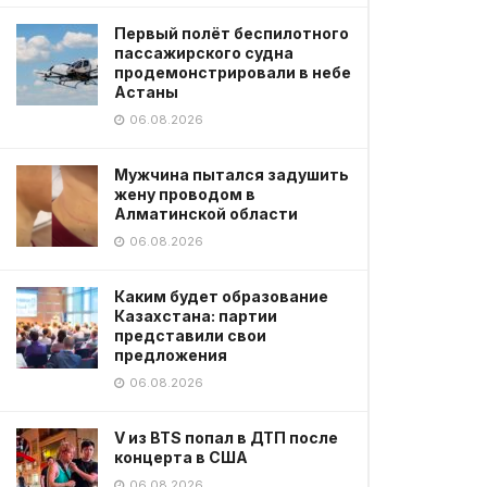
Первый полёт беспилотного
пассажирского судна
продемонстрировали в небе
Астаны
06.08.2026
Мужчина пытался задушить
жену проводом в
Алматинской области
06.08.2026
Каким будет образование
Казахстана: партии
представили свои
предложения
06.08.2026
V из BTS попал в ДТП после
концерта в США
06.08.2026