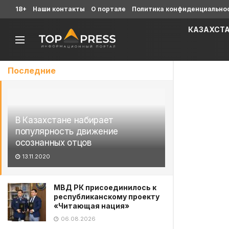
18+
Наши контакты
О портале
Политика конфиденциально
КАЗАХСТ
Последние
В Казахстане набирает
популярность движение
осознанных отцов
13.11.2020
МВД РК присоединилось к
республиканскому проекту
«Читающая нация»
06.08.2026