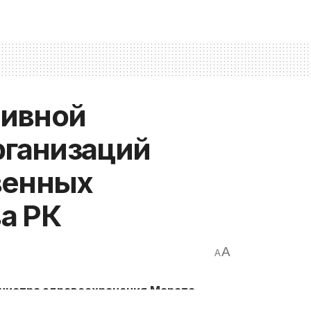
тивной
рганизаций
венных
а РК
A
A
нистра здравоохранения Марата
 вопросам реформирования системы