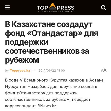
В Казахстане создадут
фонд «Отандастар» для
поддержки
соотечественников за
рубежом
A
by
Toppress.kz
2017/06/22 18:00
A
В ходе V Всемирного Курултая казахов в Астане,
Нурсултан Назарбаев дал поручение создать
фонд «Отандастар» для поддержки
соотечественников за рубежом, передает
корреспондент BNews.kz.