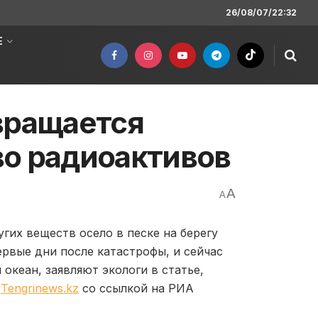
26/08/07/22:32
Е
вращается
во радиоактивов
A
A
гих веществ осело в песке на берегу
ервые дни после катастрофы, и сейчас
океан, заявляют экологи в статье,
т
Tengrinews.kz
со ссылкой на РИА