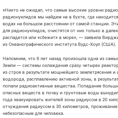
«Никто не ожидал, что самые высокие уровни ради
радионуклидов мы найдем не в бухте, где находится
водах на большом расстоянии от самой станции. Эт
для радионуклидов, очистятся от них только в дале
распадется или «сбежит» в море», — заявила Вирджини
из Океанографического института Вудс-Хоул (США).
Напомним, что 6 лет назад произошла одна из самы
Земли — системы охлаждения сразу четырех реакто
из строя в результате мощнейшего землетрясения и 
водорода, расплавлению активной зоны, в результат
попали радиоактивные вещества. Попадание больших
опасных веществ в почву и грунтовые воды вынудил
года эвакуировать жителей зоны радиусом в 20 кило
отчуждения радиусом в 30 километров, проживание
небезопасным для человека.