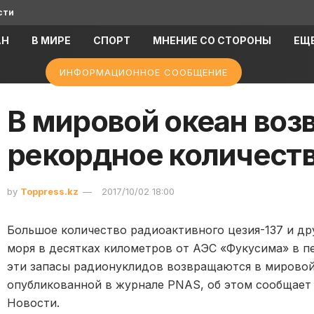
сти
АН
В МИРЕ
СПОРТ
МНЕНИЕ СО СТОРОНЫ
ЕЩ
ИНФОРМАЦИОННОЕ СООБЩЕНИЕ
В мировой океан воз
рекордное количест
by
Toppress.kz
2017/10/02 18:00
Большое количество радиоактивного цезия-137 и дру
моря в десятках километров от АЭС «Фукусима» в п
эти запасы радионуклидов возвращаются в мировой 
опубликованной в журнале PNAS, об этом сообщае
Новости.