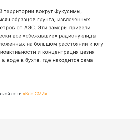
й территории вокруг Фукусимы,
ысяч образцов грунта, извлеченных
метров от АЭС. Эти замеры привели
чески все «сбежавшие» радионуклиды
оложенных на большом расстоянии к югу
диоактивности и концентрация цезия
 в воде в бухте, где находится сама
рской сети
«Все СМИ»
.