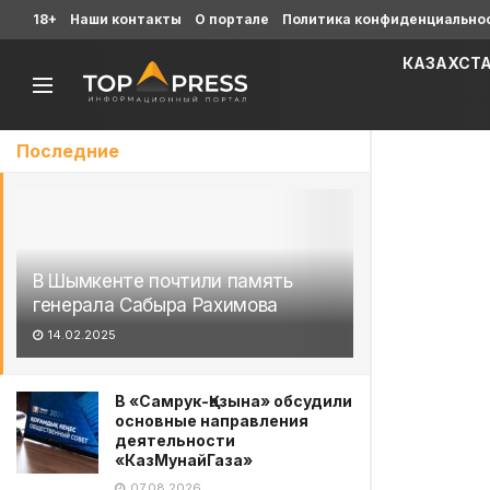
18+
Наши контакты
О портале
Политика конфиденциально
КАЗАХСТ
Последние
В Шымкенте почтили память
генерала Сабыра Рахимова
14.02.2025
В «Самрук-Қазына» обсудили
основные направления
деятельности
«КазМунайГаза»
07.08.2026