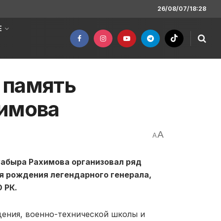
26/08/07/18:28
Е
 память
химова
A
A
Сабыра Рахимова организовал ряд
я рождения легендарного генерала,
 РК.
дения, военно-технической школы и