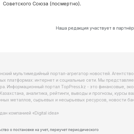
Советского Союза (посмертно).
Наша редакция участвует в партнё
анский мультимедийный портал-агрегатор новостей. Агентств
ых платформах: интернет и социальные сети. Мы представляе
ра. Информационный портал TopPress.kz - это финансовые, эк
Казахстана, аналитика, рейтинги, выводы и прогнозы, курсы в
ных металлов, сырьевых и несырьевых ресурсов, новости бан
дан компанией «Digital idea»
ство о постановке на учет, переучет периодического