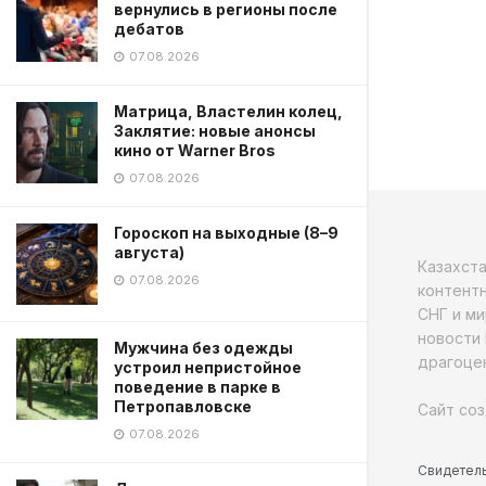
вернулись в регионы после
дебатов
07.08.2026
Матрица, Властелин колец,
Заклятие: новые анонсы
кино от Warner Bros
07.08.2026
Гороскоп на выходные (8–9
августа)
Казахст
07.08.2026
контентн
СНГ и ми
новости 
Мужчина без одежды
драгоцен
устроил непристойное
поведение в парке в
Петропавловске
Сайт соз
07.08.2026
Свидетель