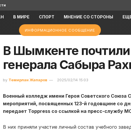
сти
АН
В МИРЕ
СПОРТ
МНЕНИЕ СО СТОРОНЫ
ЕЩ
ИНФОРМАЦИОННОЕ СООБЩЕНИЕ
В Шымкенте почтили
генерала Сабыра Ра
by
Темирлан Жапаров
2025/02/14 15:03
Военный колледж имени Героя Советского Союза 
мероприятий, посвященных 123-й годовщине со дн
передает Toppress со ссылкой на пресс-службу МО
В них приняли участие личный состав учебного заве