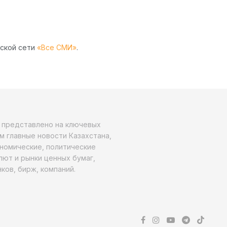
рской сети
«Все СМИ»
.
о представлено на ключевых
м главные новости Казахстана,
ономические, политические
алют и рынки ценных бумаг,
ков, бирж, компаний.