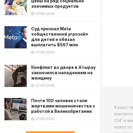
цены на ряд социально
значимых продуктов
07.08.2026
Суд признал Meta
«общественной угрозой»
для детей и обязал
выплатить $567 млн
07.08.2026
Конфликт во дворе в Атырау
закончился нападением на
женщину
07.08.2026
Почти 100 человек стали
жертвами мошенничества с
Казахст
работой в Великобритании
контентн
07.08.2026
СНГ и ми
новости 