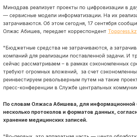
Минздрав реализует проекты по цифровизации в дв
— сервисные модели информатизации. На их реали
затрачиваются. Об этом сегодня, 17 сентября сооб
Олжас Абишев, передает корреспондент
Toppress.kz
"Бюджетные средства не затрачиваются, а затрачив
компаний для реализации поставленной задачи. И 
сейчас рассматриваем – в рамках сэкономленных ср
требуют огромных вложений, за счет сэкономленны
реинвестируем револьверным путем на такие проект
пресс-конференции в Службе центральных коммуни
По словам Олжаса Абишева, для информационной 
несколько протоколов и форматов данных, соглас
хранение медицинских записей.
"Во-первых, это аппаратная часть — центр обработ