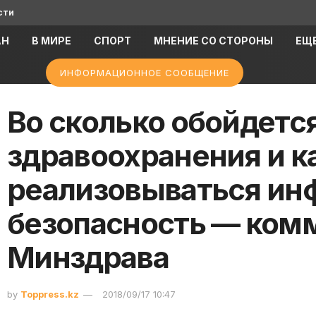
сти
АН
В МИРЕ
СПОРТ
МНЕНИЕ СО СТОРОНЫ
ЕЩ
ИНФОРМАЦИОННОЕ СООБЩЕНИЕ
Во сколько обойдетс
здравоохранения и к
реализовываться ин
безопасность — ком
Минздрава
by
Toppress.kz
2018/09/17 10:47