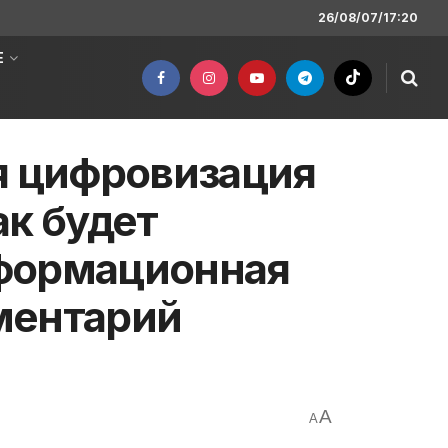
26/08/07/17:20
Е
я цифровизация
ак будет
формационная
ментарий
A
A