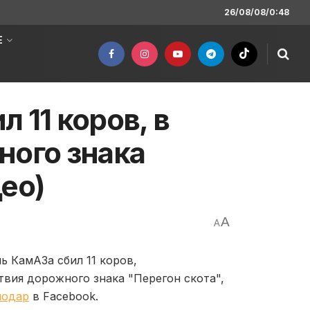
26/08/08/0:48
Е
 11 коров, в
ного знака
ео)
A
A
ь КамАЗа сбил 11 коров,
вия дорожного знака "Перегон скота",
лодар
в Facebook.