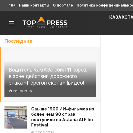
18+
Наши контакты
О портале
Политика конфиденциально
КАЗАХСТ
Последние
Водитель КамАЗа сбил 11 коров,
в зоне действия дорожного
знака «Перегон скота» (видео)
28.08.2018
Свыше 1900 ИИ-фильмов из
более чем 90 стран
поступило на Astana AI Film
Festival
07.08.2026