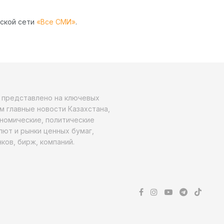
рской сети
«Все СМИ»
.
о представлено на ключевых
м главные новости Казахстана,
ономические, политические
алют и рынки ценных бумаг,
ков, бирж, компаний.