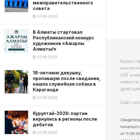
межправительственного
совета
07.08.2026
В Алматы стартовал
Республиканский конкурс
художников «Ажарлы
Алматы!»
07.08.2026
Казахст
контентн
18-летнюю девушку,
СНГ и ми
пропавшую после свидания,
новости 
нашла служебная собака в
драгоцен
Караганде
07.08.2026
Сайт соз
Курултай-2026: партии
вернулись в регионы после
Свидетель
дебатов
печатного
07.08.2026
от 11.08.