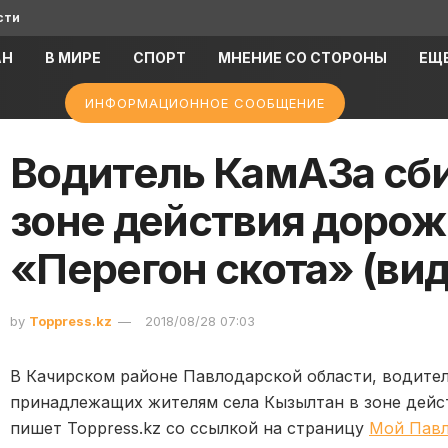
сти
АН
В МИРЕ
СПОРТ
МНЕНИЕ СО СТОРОНЫ
ЕЩ
ИНФОРМАЦИОННОЕ СООБЩЕНИЕ
Водитель КамАЗа сбил
зоне действия дорож
«Перегон скота» (вид
by
Toppress.kz
2018/08/28 07:03
В Качирском районе Павлодарской области, водител
принадлежащих жителям села Кызылтан в зоне дейст
пишет Toppress.kz со ссылкой на страницу
Мой Пав