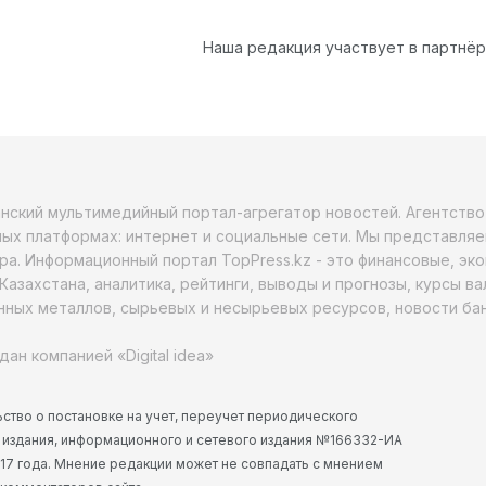
Наша редакция участвует в партнё
анский мультимедийный портал-агрегатор новостей. Агентств
ых платформах: интернет и социальные сети. Мы представляе
ра. Информационный портал TopPress.kz - это финансовые, эк
Казахстана, аналитика, рейтинги, выводы и прогнозы, курсы в
ных металлов, сырьевых и несырьевых ресурсов, новости бан
дан компанией «Digital idea»
ство о постановке на учет, переучет периодического
 издания, информационного и сетевого издания №166332-ИА
2017 года. Мнение редакции может не совпадать с мнением