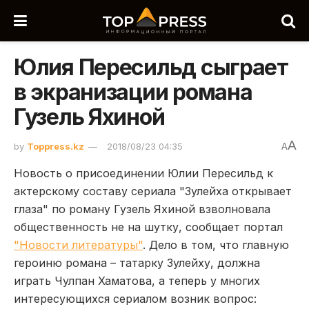
Юлия Пересильд сыграет
в экранизации романа
Гузель Яхиной
A
by
Toppress.kz
2018/08/23 04:35
A
Новость о присоединении Юлии Пересильд к
актерскому составу сериала "Зулейха открывает
глаза" по роману Гузель Яхиной взволновала
общественность не на шутку, сообщает портал
"Новости литературы"
. Дело в том, что главную
героиню романа – татарку Зулейху, должна
играть Чулпан Хаматова, а теперь у многих
интересующихся сериалом возник вопрос: