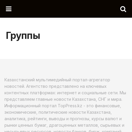
Группы
Казахстанский мультимедийный портал-агрегатор
новостей. Агентство представлено на ключевых
контентных платформах: интернет и социальные сети. Мы
представляем главные новости Казахстана, СНГ и мира.
Информационный портал TopPress.kz - это финансовые,
экономические, политические новости Казахстана,
аналитика, рейтинги, выводы и прогнозы, курсы валют и
рынки ценных бумаг, драгоценных металлов, сырьевых и
несырьевых ресурсов, новости банков, бирж, компаний.