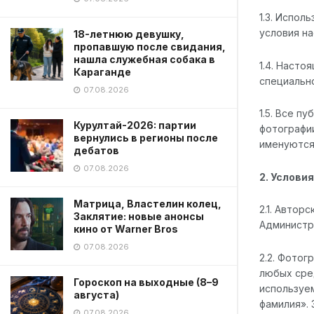
1.3. Испо
условия н
18-летнюю девушку,
пропавшую после свидания,
нашла служебная собака в
1.4. Наст
Караганде
специально
07.08.2026
1.5. Все п
Курултай-2026: партии
фотографи
вернулись в регионы после
именуются
дебатов
07.08.2026
2. Услови
Матрица, Властелин колец,
2.1. Автор
Заклятие: новые анонсы
Администр
кино от Warner Bros
07.08.2026
2.2. Фотог
любых сре
Гороскоп на выходные (8–9
используем
августа)
фамилия».
07.08.2026