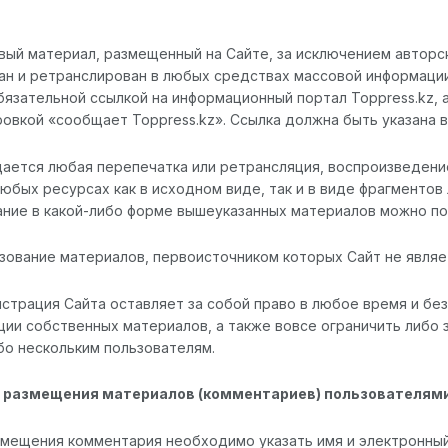
овый материал, размещенный на Сайте, за исключением авторс
ан и ретранслирован в любых средствах массовой информации,
язательной ссылкой на информационный портал Toppress.kz, 
овкой «сообщает Toppress.kz». Ссылка должна быть указана в
щается любая перепечатка или ретрансляция, воспроизведени
юбых ресурсах как в исходном виде, так и в виде фрагментов
ание в какой-либо форме вышеуказанных материалов можно по
ьзование материалов, первоисточником которых Сайт не явля
истрация Сайта оставляет за собой право в любое время и бе
ции собственных материалов, а также вовсе ограничить либо
бо нескольким пользователям.
я размещения материалов (комментариев) пользователями
азмещения комментария необходимо указать имя и электронный