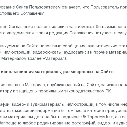
льзование Сайта Пользователем означает, что Пользователь п
астоящего Соглашения.
оящее Соглашение полностью или в части может быть изменен
го уведомления. Новая редакция Соглашения вступает в силу
убликуемые на Сайте новостные сообщения, аналитические ста
и, иллюстрации, видеосюжеты, аудиозаписи и прочие материа
 Материалом (далее –Материал).
я использования материалов, размещенных на Сайте
ские права на Материал, опубликованный на Сайте, за исключ
атору и защищены профильным законодательством РК.
рафии, видео- и аудиоматериалы, иллюстрации, в том числе ин
дствах массовой информации (в том числе интернет-ресурсах
ым материалом должна быть подпись: «© Toppress.kz», а в сл
 Запрещено любое редактирование фотографий, видео- и аудио