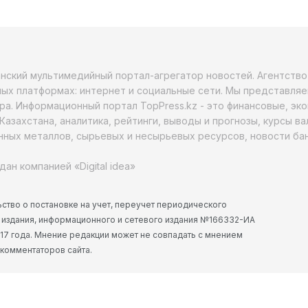
анский мультимедийный портал-агрегатор новостей. Агентств
ых платформах: интернет и социальные сети. Мы представляе
ра. Информационный портал TopPress.kz - это финансовые, эк
Казахстана, аналитика, рейтинги, выводы и прогнозы, курсы в
ных металлов, сырьевых и несырьевых ресурсов, новости бан
дан компанией «Digital idea»
ство о постановке на учет, переучет периодического
 издания, информационного и сетевого издания №166332-ИА
2017 года. Мнение редакции может не совпадать с мнением
 комментаторов сайта.