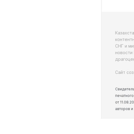
Казахст
контентн
СНГ и ми
новости 
драгоцен
Сайт соз
Свидетель
печатного
от 11.08.
авторов и