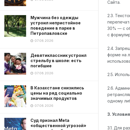
Сайта.
2.3. Текст
Мужчина без одежды
перепечат
устроил непристойное
поведение в парке в
30% — с об
Петропавловске
с формулир
07.08.2026
2.4. Запре
форме на л
Девятиклассник устроил
стрельбу в школе: есть
использов
погибшие
07.08.2026
2.5. Испол
В Казахстане снизились
2.6. Админ
цены на ряд социально
ретрансля
значимых продуктов
одному ли
07.08.2026
3. Услови
Суд признал Meta
«общественной угрозой»
3.1. Для р