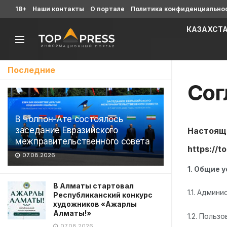
18+
Наши контакты
О портале
Политика конфиденциально
КАЗАХСТ
Последние
Сог
В Чолпон-Ате состоялось
заседание Евразийского
Настояще
межправительственного совета
https://t
07.08.2026
1. Общие 
В Алматы стартовал
1.1. Админ
Республиканский конкурс
художников «Ажарлы
Алматы!»
1.2. Польз
07.08.2026