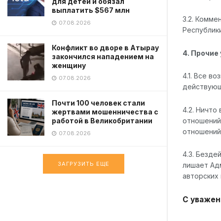
для детей и обязал
выплатить $567 млн
3.2. Комме
07.08.2026
Республик
Конфликт во дворе в Атырау
4. Прочие
закончился нападением на
женщину
4.1. Все в
07.08.2026
действующ
Почти 100 человек стали
4.2. Ничто
жертвами мошенничества с
отношений
работой в Великобритании
отношений
07.08.2026
4.3. Безд
ЗАГРУЗИТЬ ЕЩЕ
лишает Ад
авторских
С уважен