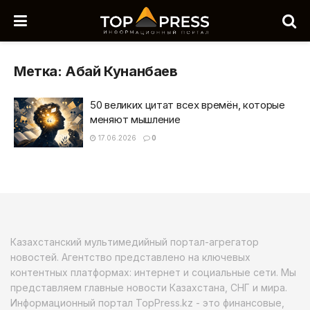
Метка:
Абай Кунанбаев
50 великих цитат всех времён, которые
меняют мышление
17.06.2026
0
Казахстанский мультимедийный портал-агрегатор
новостей. Агентство представлено на ключевых
контентных платформах: интернет и социальные сети. Мы
представляем главные новости Казахстана, СНГ и мира.
Информационный портал TopPress.kz - это финансовые,