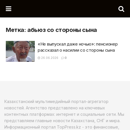
Метка:
абьюз со стороны сына
«Не выпускал даже ночью»: пенсионер
рассказал о насилии со стороны сына
26.06.2026
0
Казахстанский мультимедийный портал-агрегатор
новостей. Агентство представлено на ключевых
контентных платформах: интернет и социальные сети. Мы
представляем главные новости Казахстана, СНГ и мира.
Информационный портал TopPress.kz - это финансовые,