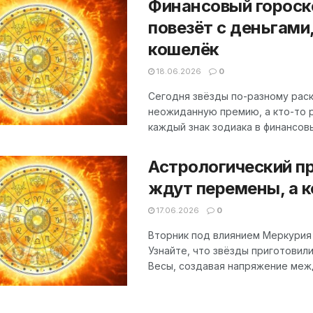
Финансовый гороско
повезёт с деньгами
кошелёк
18.06.2026
0
Сегодня звёзды по-разному раск
неожиданную премию, а кто-то р
каждый знак зодиака в финансовых
Астрологический пр
ждут перемены, а 
17.06.2026
0
Вторник под влиянием Меркурия
Узнайте, что звёзды приготовил
Весы, создавая напряжение межд