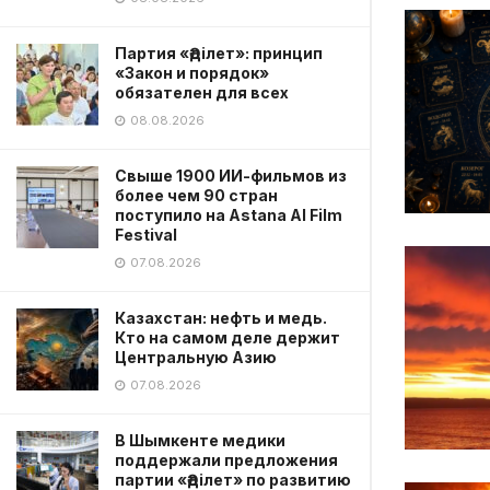
Партия «Әділет»: принцип
«Закон и порядок»
обязателен для всех
08.08.2026
Свыше 1900 ИИ-фильмов из
более чем 90 стран
поступило на Astana AI Film
Festival
07.08.2026
Казахстан: нефть и медь.
Кто на самом деле держит
Центральную Азию
07.08.2026
В Шымкенте медики
поддержали предложения
партии «Әділет» по развитию