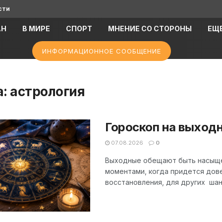
сти
АН
В МИРЕ
СПОРТ
МНЕНИЕ СО СТОРОНЫ
ЕЩ
ИНФОРМАЦИОННОЕ СООБЩЕНИЕ
а:
астрология
Гороскоп на выходн
07.08.2026
0
Выходные обещают быть насыще
моментами, когда придется дове
восстановления, для других шанс