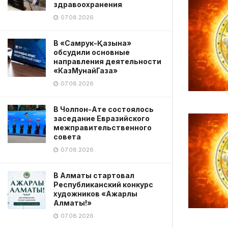
здравоохранения
07.08.2026
В «Самрук-Қазына»
обсудили основные
направления деятельности
«КазМунайГаза»
07.08.2026
В Чолпон-Ате состоялось
заседание Евразийского
межправительственного
совета
07.08.2026
В Алматы стартовал
Республиканский конкурс
художников «Ажарлы
Алматы!»
07.08.2026