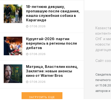
18-летнюю девушку,
пропавшую после свидания,
нашла служебная собака в
Караганде
07.08.2026
Казахст
контентн
СНГ и ми
Курултай-2026: партии
вернулись в регионы после
новости 
дебатов
драгоцен
07.08.2026
Сайт соз
Матрица, Властелин колец,
Заклятие: новые анонсы
Свидетель
кино от Warner Bros
печатного
07.08.2026
от 11.08.
авторов и
ЗАГРУЗИТЬ ЕЩЕ