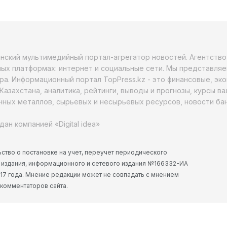
анский мультимедийный портал-агрегатор новостей. Агентств
ых платформах: интернет и социальные сети. Мы представляе
ра. Информационный портал TopPress.kz - это финансовые, эк
Казахстана, аналитика, рейтинги, выводы и прогнозы, курсы в
ных металлов, сырьевых и несырьевых ресурсов, новости бан
дан компанией «Digital idea»
ство о постановке на учет, переучет периодического
 издания, информационного и сетевого издания №166332-ИА
2017 года. Мнение редакции может не совпадать с мнением
 комментаторов сайта.