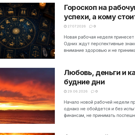
Гороскоп на рабоч
успехи, а кому сто
27.07.2026
0
Новая рабочая неделя принесет 
Одних ждут перспективные знако
внимание здоровью и не принима
Любовь, деньги и к
будние дни
29.06.2026
0
Начало новой рабочей недели п
однако не обойдется и без испы
финансам, не принимать поспешн