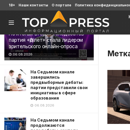
Последние
18+
Наши контакты
О портале
Политика конфиденциально
По итогам вторых теледебатов
партия «Әділет» стала лидером
зрительского онлайн-опроса
Метк
06.08.2026
На Седьмом канале
завершились
предвыборные дебаты:
партии представили свои
инициативы в сфере
образования
06.08.2026
На Седьмом канале
продолжаются