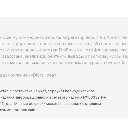
анский мультимедийный портал-агрегатор новостей. Агентств
ых платформах: интернет и социальные сети. Мы представляе
ра. Информационный портал TopPress.kz - это финансовые, эк
Казахстана, аналитика, рейтинги, выводы и прогнозы, курсы в
ных металлов, сырьевых и несырьевых ресурсов, новости бан
дан компанией «Digital idea»
ство о постановке на учет, переучет периодического
 издания, информационного и сетевого издания №166332-ИА
2017 года. Мнение редакции может не совпадать с мнением
 комментаторов сайта.