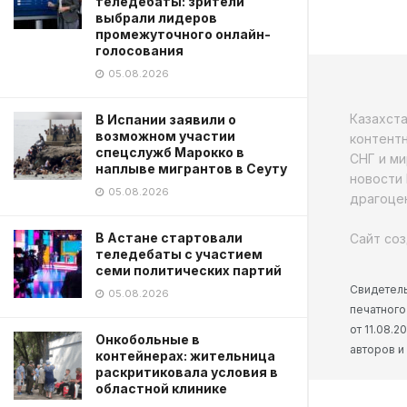
теледебаты: зрители
выбрали лидеров
промежуточного онлайн-
голосования
05.08.2026
Казахст
В Испании заявили о
возможном участии
контентн
спецслужб Марокко в
СНГ и ми
наплыве мигрантов в Сеуту
новости 
05.08.2026
драгоцен
В Астане стартовали
Сайт соз
теледебаты с участием
семи политических партий
Свидетель
05.08.2026
печатного
от 11.08.
Онкобольные в
авторов и
контейнерах: жительница
раскритиковала условия в
областной клинике