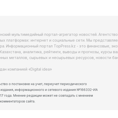
анский мультимедийный портал-агрегатор новостей. Агентств
ых платформах: интернет и социальные сети. Мы представляе
ра. Информационный портал TopPress.kz - это финансовые, эк
Казахстана, аналитика, рейтинги, выводы и прогнозы, курсы в
ных металлов, сырьевых и несырьевых ресурсов, новости бан
дан компанией «Digital idea»
ство о постановке на учет, переучет периодического
 издания, информационного и сетевого издания №166332-ИА
2017 года. Мнение редакции может не совпадать с мнением
 комментаторов сайта.