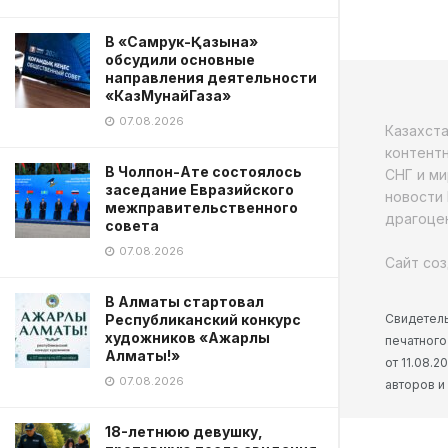
В «Самрук-Қазына»
обсудили основные
направления деятельности
«КазМунайГаза»
07.08.2026
Казахст
контентн
В Чолпон-Ате состоялось
СНГ и ми
заседание Евразийского
новости 
межправительственного
драгоцен
совета
07.08.2026
Сайт соз
В Алматы стартовал
Свидетель
Республиканский конкурс
художников «Ажарлы
печатного
Алматы!»
от 11.08.
07.08.2026
авторов и
18-летнюю девушку,