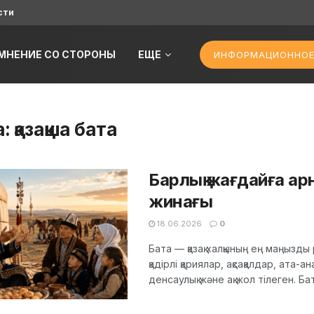
сти
МНЕНИЕ СО СТОРОНЫ
ЕЩЕ
ИНФОРМАЦИОННОЕ
а:
қазақша бата
Барлық жағдайға арн
жинағы
18.06.2026
0
Бата — қазақ халқының ең маңызд
қадірлі қариялар, ақсақалдар, ата-а
денсаулық және ақ жол тілеген. Бата