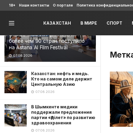
Последние
18+
Наши контакты
О портале
Политика конфиденциально
КАЗАХСТАН
В МИРЕ
СПОРТ
Свыше 1900 ИИ-фильмов из
более чем 90 стран поступило
на Astana AI Film Festival
Метк
07.08.2026
Казахстан: нефть и медь.
Кто на самом деле держит
Центральную Азию
07.08.2026
В Шымкенте медики
поддержали предложения
партии «Әділет» по развитию
здравоохранения
07.08.2026