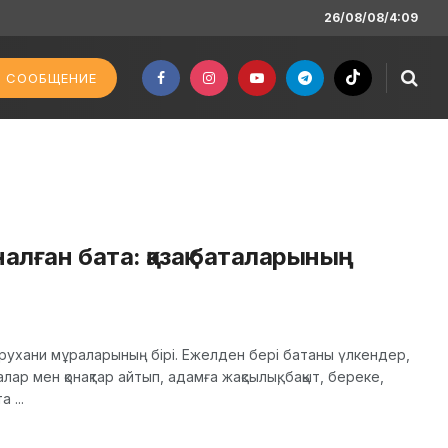
26/08/08/4:09
 СООБЩЕНИЕ
алған бата: қазақ баталарының
ы рухани мұраларының бірі. Ежелден бері батаны үлкендер,
налар мен қонақтар айтып, адамға жақсылық, бақыт, береке,
 ...