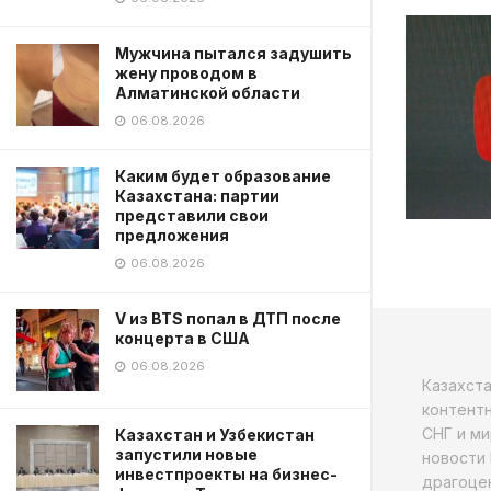
Мужчина пытался задушить
жену проводом в
Алматинской области
06.08.2026
Каким будет образование
Казахстана: партии
представили свои
предложения
06.08.2026
V из BTS попал в ДТП после
концерта в США
06.08.2026
Казахст
контентн
СНГ и ми
Казахстан и Узбекистан
запустили новые
новости 
инвестпроекты на бизнес-
драгоцен