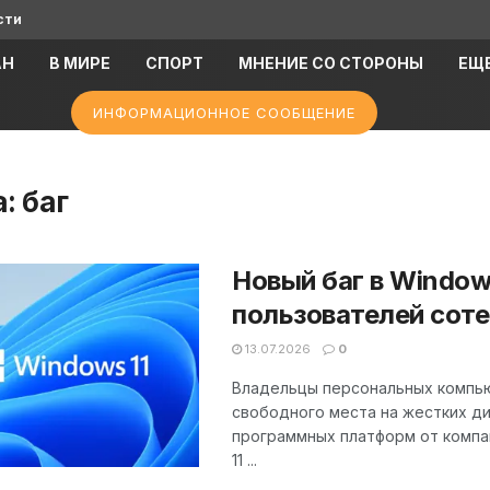
сти
АН
В МИРЕ
СПОРТ
МНЕНИЕ СО СТОРОНЫ
ЕЩ
ИНФОРМАЦИОННОЕ СООБЩЕНИЕ
а:
баг
Новый баг в Window
пользователей соте
13.07.2026
0
Владельцы персональных компью
свободного места на жестких ди
программных платформ от компан
11 ...