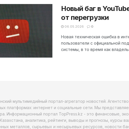
Новый баг в YouTub
от перегрузки
06.05.2026
0
Новая техническая ошибка в ин
пользователи с официальной под
системы, в то время как владель
анский мультимедийный портал-агрегатор новостей. Агентств
ых платформах: интернет и социальные сети. Мы представляе
ра. Информационный портал TopPress.kz - это финансовые, эк
Казахстана, аналитика, рейтинги, выводы и прогнозы, курсы в
ных металлов, сырьевых и несырьевых ресурсов, новости бан