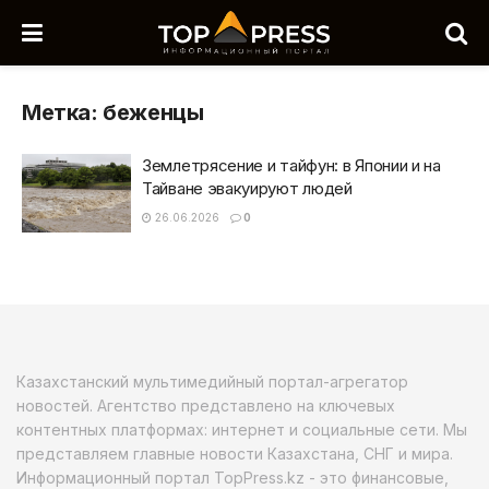
Метка:
беженцы
Землетрясение и тайфун: в Японии и на
Тайване эвакуируют людей
26.06.2026
0
Казахстанский мультимедийный портал-агрегатор
новостей. Агентство представлено на ключевых
контентных платформах: интернет и социальные сети. Мы
представляем главные новости Казахстана, СНГ и мира.
Информационный портал TopPress.kz - это финансовые,