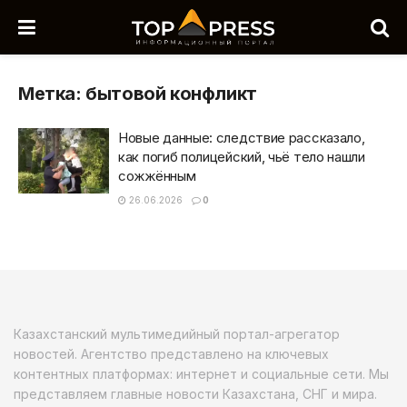
Метка:
бытовой конфликт
Новые данные: следствие рассказало,
как погиб полицейский, чьё тело нашли
сожжённым
26.06.2026
0
Казахстанский мультимедийный портал-агрегатор
новостей. Агентство представлено на ключевых
контентных платформах: интернет и социальные сети. Мы
представляем главные новости Казахстана, СНГ и мира.