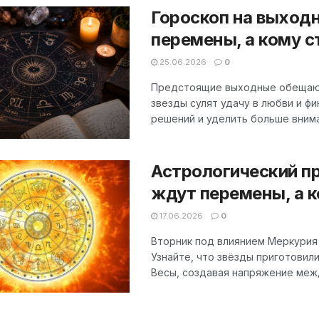
Гороскоп на выход
перемены, а кому 
25.06.2026
0
Предстоящие выходные обещают
звезды сулят удачу в любви и ф
решений и уделить больше вниман
Астрологический пр
ждут перемены, а 
17.06.2026
0
Вторник под влиянием Меркурия
Узнайте, что звёзды приготовил
Весы, создавая напряжение межд