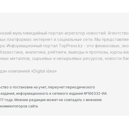
анский мультимедийный портал-агрегатор новостей. Агентств
ых платформах: интернет и социальные сети. Мы представляе
ра. Информационный портал TopPress.kz - это финансовые, эк
Казахстана, аналитика, рейтинги, выводы и прогнозы, курсы в
ных металлов, сырьевых и несырьевых ресурсов, новости бан
дан компанией «Digital idea»
ство о постановке на учет, переучет периодического
 издания, информационного и сетевого издания №166332-ИА
2017 года. Мнение редакции может не совпадать с мнением
 комментаторов сайта.