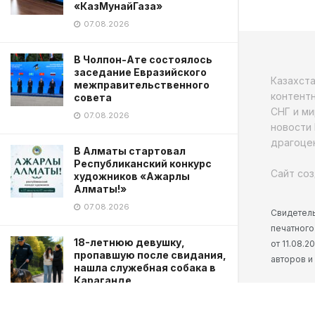
«КазМунайГаза»
07.08.2026
В Чолпон-Ате состоялось
заседание Евразийского
Казахст
межправительственного
контентн
совета
СНГ и ми
07.08.2026
новости 
драгоцен
В Алматы стартовал
Республиканский конкурс
Сайт соз
художников «Ажарлы
Алматы!»
07.08.2026
Свидетель
печатного
18-летнюю девушку,
от 11.08.
пропавшую после свидания,
авторов и
нашла служебная собака в
Караганде
07.08.2026