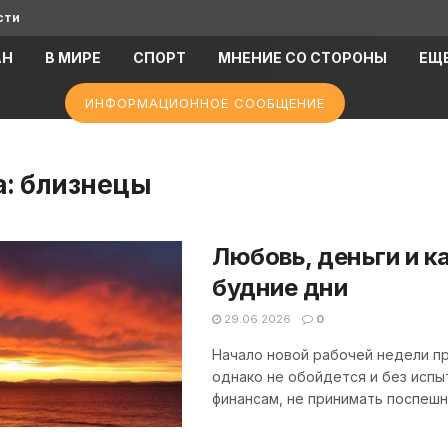
сти
АН
В МИРЕ
СПОРТ
МНЕНИЕ СО СТОРОНЫ
ЕЩ
ИНФОРМАЦИОННОЕ СООБЩЕНИЕ
а:
близнецы
Любовь, деньги и к
будние дни
29.06.2026
0
Начало новой рабочей недели п
однако не обойдется и без испы
финансам, не принимать поспешн