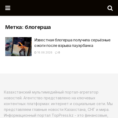
Метка:
блогерша
Известная блогерша получила серьёзные
ожоги после взрыва пауэрбанка
16.06.2026
0
Казахстанский мультимедийный портал-агрегатор
новостей. Агентство представлено на ключевых
контентных платформах: интернет и социальные сети. Мы
представляем главные новости Казахстана, СНГ и мира.
Информационный портал TopPress.kz - это финансовые,