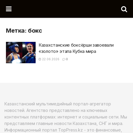
Метка:
бокс
Казахстанские боксёрши завоевали
«золото» этапа Кубка мира
22.06.2026
0
Казахстанский мультимедийный портал-агрегатор
новостей. Агентство представлено на ключевых
контентных платформах: интернет и социальные сети. Мы
представляем главные новости Казахстана, СНГ и мира.
Информационный портал TopPress.kz - это финансовые,