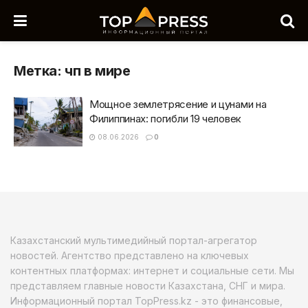
Метка:
чп в мире
Мощное землетрясение и цунами на
Филиппинах: погибли 19 человек
08.06.2026
0
Казахстанский мультимедийный портал-агрегатор
новостей. Агентство представлено на ключевых
контентных платформах: интернет и социальные сети. Мы
представляем главные новости Казахстана, СНГ и мира.
Информационный портал TopPress.kz - это финансовые,