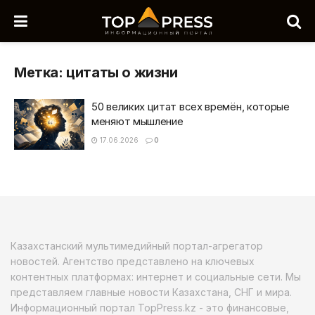
Метка:
цитаты о жизни
50 великих цитат всех времён, которые
меняют мышление
17.06.2026
0
Казахстанский мультимедийный портал-агрегатор
новостей. Агентство представлено на ключевых
контентных платформах: интернет и социальные сети. Мы
представляем главные новости Казахстана, СНГ и мира.
Информационный портал TopPress.kz - это финансовые,