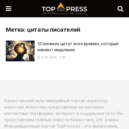
Метка:
цитаты писателей
50 великих цитат всех времён, которые
меняют мышление
17.06.2026
0
Казахстанский мультимедийный портал-агрегатор
новостей. Агентство представлено на ключевых
контентных платформах: интернет и социальные сети. Мы
представляем главные новости Казахстана, СНГ и мира.
Информационный портал TopPress.kz - это финансовые,