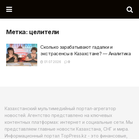
Метка:
целители
Сколько зарабатывают гадалки и
экстрасенсы в Казахстане? — Аналитика
01.07.2026
0
Казахстанский мультимедийный портал-агрегатор
новостей. Агентство представлено на ключевых
контентных платформах: интернет и социальные сети. Мы
представляем главные новости Казахстана, СНГ и мира.
Информационный портал TopPress.kz - это финансовые,