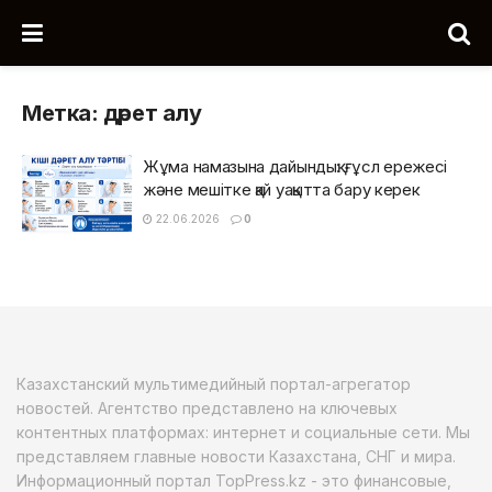
Метка:
дәрет алу
Жұма намазына дайындық: ғұсл ережесі
және мешітке қай уақытта бару керек
22.06.2026
0
Казахстанский мультимедийный портал-агрегатор
новостей. Агентство представлено на ключевых
контентных платформах: интернет и социальные сети. Мы
представляем главные новости Казахстана, СНГ и мира.
Информационный портал TopPress.kz - это финансовые,