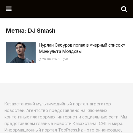
Метка:
DJ Smash
Нурлан Сабуров попал в «черный список»
Минкульта Молдовы
26.06.2026
0
Казахстанский мультимедийный портал-агрегатор
новостей. Агентство представлено на ключевых
контентных платформах: интернет и социальные сети. Мы
представляем главные новости Казахстана, СНГ и мира.
Информационный портал TopPress.kz - это финансовые,