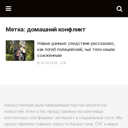
Метка:
домашний конфликт
Новые данные: следствие рассказало,
как погиб полицейский, чьё тело нашли
сожжённым
26.06.2026
0
Казахстанский мультимедийный портал-агрегатор
новостей. Агентство представлено на ключевых
контентных платформах: интернет и социальные сети. Мы
представляем главные новости Казахстана, СНГ и мира.