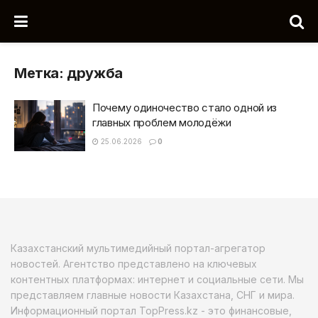
Метка:
дружба
Почему одиночество стало одной из
главных проблем молодёжи
25.06.2026
0
Казахстанский мультимедийный портал-агрегатор
новостей. Агентство представлено на ключевых
контентных платформах: интернет и социальные сети. Мы
представляем главные новости Казахстана, СНГ и мира.
Информационный портал TopPress.kz - это финансовые,