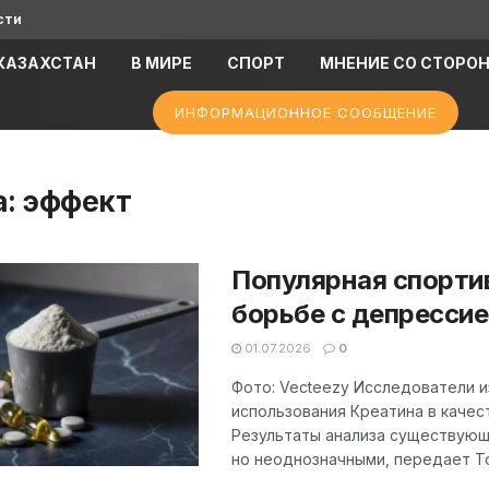
сти
КАЗАХСТАН
В МИРЕ
СПОРТ
МНЕНИЕ СО СТОРО
ИНФОРМАЦИОННОЕ СООБЩЕНИЕ
а:
эффект
Популярная спортив
борьбе с депрессие
01.07.2026
0
Фото: Vecteezy Исследователи и
использования Креатина в качес
Результаты анализа существующ
но неоднозначными, передает Top