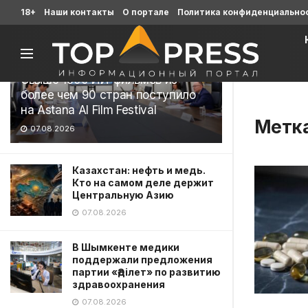
Последние
18+
Наши контакты
О портале
Политика конфиденциально
Свыше 1900 ИИ-фильмов из
более чем 90 стран поступило
на Astana AI Film Festival
Метк
07.08.2026
Казахстан: нефть и медь.
Кто на самом деле держит
Центральную Азию
07.08.2026
В Шымкенте медики
поддержали предложения
партии «Әділет» по развитию
здравоохранения
07.08.2026