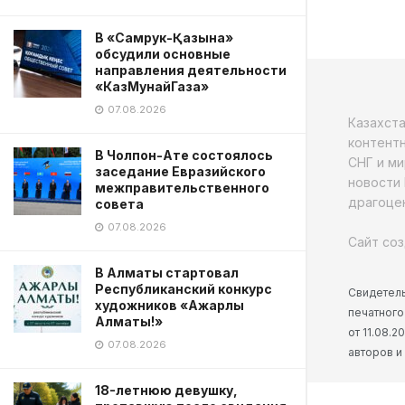
В «Самрук-Қазына»
обсудили основные
направления деятельности
«КазМунайГаза»
07.08.2026
Казахст
контентн
В Чолпон-Ате состоялось
СНГ и ми
заседание Евразийского
новости 
межправительственного
драгоцен
совета
07.08.2026
Сайт соз
В Алматы стартовал
Республиканский конкурс
Свидетель
художников «Ажарлы
печатного
Алматы!»
от 11.08.
07.08.2026
авторов и
18-летнюю девушку,