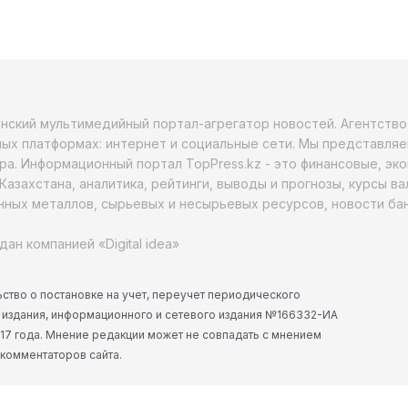
анский мультимедийный портал-агрегатор новостей. Агентств
ых платформах: интернет и социальные сети. Мы представляе
ра. Информационный портал TopPress.kz - это финансовые, эк
Казахстана, аналитика, рейтинги, выводы и прогнозы, курсы в
ных металлов, сырьевых и несырьевых ресурсов, новости бан
дан компанией «Digital idea»
ство о постановке на учет, переучет периодического
 издания, информационного и сетевого издания №166332-ИА
2017 года. Мнение редакции может не совпадать с мнением
 комментаторов сайта.