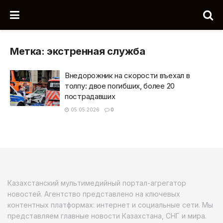
Метка:
экстренная служба
Внедорожник на скорости въехал в
толпу: двое погибших, более 20
пострадавших
05.05.2026
0
Казахстанский мультимедийный портал-агрегатор
новостей. Агентство представлено на ключевых
контентных платформах: интернет и социальные сети. Мы
представляем главные новости Казахстана, СНГ и мира.