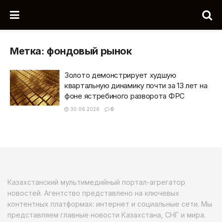
Метка:
фондовый рынок
Золото демонстрирует худшую
квартальную динамику почти за 13 лет на
фоне ястребиного разворота ФРС
30.06.2026
0
Казахстанский мультимедийный портал-агрегатор
новостей. Агентство представлено на ключевых
контентных платформах: интернет и социальные сети. Мы
представляем главные новости Казахстана, СНГ и мира.