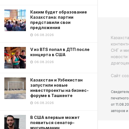
Каким будет образование
Казахстана: партии
представили свои
предложения
06.08.2026
Казахст
контентн
V из BTS попал в ДТП после
СНГ и ми
концерта в США
новости 
06.08.2026
драгоцен
Сайт соз
Казахстан и Узбекистан
запустили новые
инвестпроекты на бизнес-
Свидетель
форуме в Ташкенте
печатного
06.08.2026
от 11.08.
авторов и
В США впервые может
появиться сенатор-
мусульманин