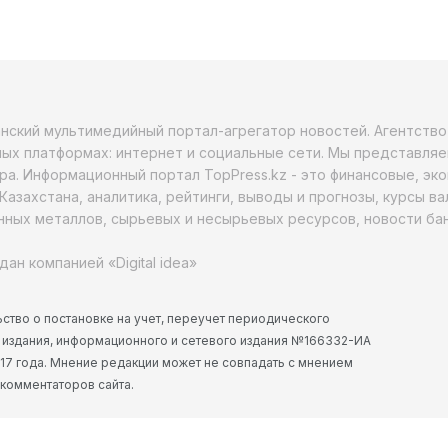
анский мультимедийный портал-агрегатор новостей. Агентств
ых платформах: интернет и социальные сети. Мы представляе
ра. Информационный портал TopPress.kz - это финансовые, эк
Казахстана, аналитика, рейтинги, выводы и прогнозы, курсы в
ных металлов, сырьевых и несырьевых ресурсов, новости бан
дан компанией «Digital idea»
ство о постановке на учет, переучет периодического
 издания, информационного и сетевого издания №166332-ИА
2017 года. Мнение редакции может не совпадать с мнением
 комментаторов сайта.