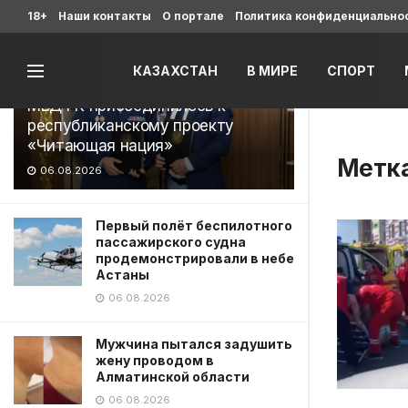
Последние
18+
Наши контакты
О портале
Политика конфиденциально
КАЗАХСТАН
В МИРЕ
СПОРТ
МВД РК присоединилось к
республиканскому проекту
«Читающая нация»
Метк
06.08.2026
Первый полёт беспилотного
пассажирского судна
продемонстрировали в небе
Астаны
06.08.2026
Мужчина пытался задушить
жену проводом в
Алматинской области
06.08.2026