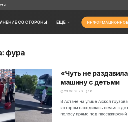
сти
МНЕНИЕ СО СТОРОНЫ
ЕЩЕ
ИНФОРМАЦИОННОЕ
а:
фура
«Чуть не раздавила
машину с детьми
23.06.2026
0
В Астане на улице Акжол грузов
котором находилась семья с дет
полосу прямо под пассажирский а