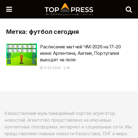
Метка:
футбол сегодня
Расписание матчей ЧМ-2026 на 17–20
июня: Аргентина, Англия, Португалия
выходят на поле
17.06.2026
0
Казахстанский мультимедийный портал-агрегатор
новостей. Агентство представлено на ключевых
контентных платформах: интернет и социальные сети. Мы
представляем главные новости Казахстана, СНГ и мира.