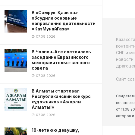
В «Самрук-Қазына»
обсудили основные
направления деятельности
«КазМунайГаза»
07.08.2026
Казахст
контентн
В Чолпон-Ате состоялось
СНГ и ми
заседание Евразийского
новости 
межправительственного
драгоцен
совета
07.08.2026
Сайт соз
В Алматы стартовал
Свидетель
Республиканский конкурс
художников «Ажарлы
печатного
Алматы!»
от 11.08.
07.08.2026
авторов и
18-летнюю девушку,