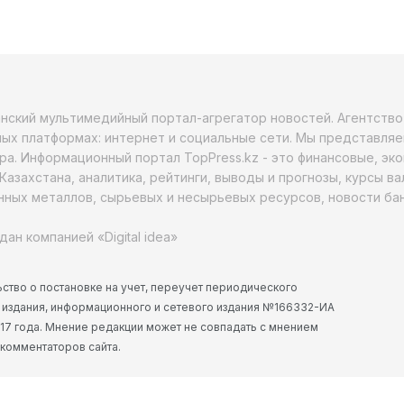
анский мультимедийный портал-агрегатор новостей. Агентств
ых платформах: интернет и социальные сети. Мы представляе
ра. Информационный портал TopPress.kz - это финансовые, эк
Казахстана, аналитика, рейтинги, выводы и прогнозы, курсы в
ных металлов, сырьевых и несырьевых ресурсов, новости бан
дан компанией «Digital idea»
ство о постановке на учет, переучет периодического
 издания, информационного и сетевого издания №166332-ИА
2017 года. Мнение редакции может не совпадать с мнением
 комментаторов сайта.