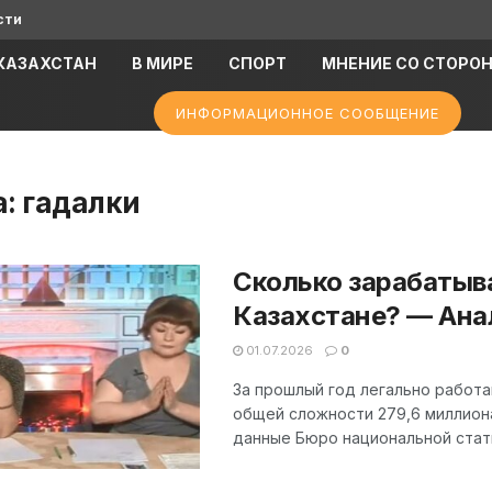
сти
КАЗАХСТАН
В МИРЕ
СПОРТ
МНЕНИЕ СО СТОРО
ИНФОРМАЦИОННОЕ СООБЩЕНИЕ
а:
гадалки
Сколько зарабатыв
Казахстане? — Ана
01.07.2026
0
За прошлый год легально работ
общей сложности 279,6 миллион
данные Бюро национальной статис