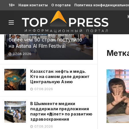
Последние
18+
Наши контакты
О портале
Политика конфиденциально
Свыше 1900 ИИ-фильмов из
более чем 90 стран поступило
на Astana AI Film Festival
Метк
07.08.2026
Казахстан: нефть и медь.
Кто на самом деле держит
Центральную Азию
07.08.2026
В Шымкенте медики
поддержали предложения
партии «Әділет» по развитию
здравоохранения
07.08.2026