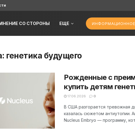
сти
МНЕНИЕ СО СТОРОНЫ
ЕЩЕ
ИНФОРМАЦИОННОЕ
а:
генетика будущего
Рожденные с преим
купить детям генет
17.06.2026
0
В США разгорается тревожная ди
казалась сюжетом антиутопии. А
Nucleus Embryo — программу, ко