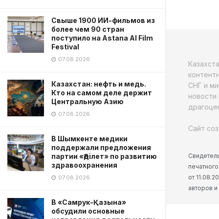
Свыше 1900 ИИ-фильмов из
более чем 90 стран
поступило на Astana AI Film
Festival
07.08.2026
Казахст
контентн
Казахстан: нефть и медь.
СНГ и ми
Кто на самом деле держит
новости 
Центральную Азию
драгоцен
07.08.2026
Сайт соз
В Шымкенте медики
поддержали предложения
Свидетель
партии «Әділет» по развитию
здравоохранения
печатного
от 11.08.
07.08.2026
авторов и
В «Самрук-Қазына»
обсудили основные