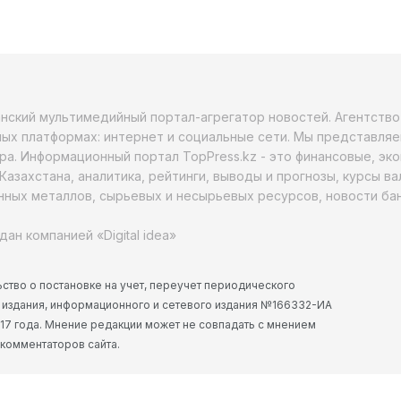
анский мультимедийный портал-агрегатор новостей. Агентств
ых платформах: интернет и социальные сети. Мы представляе
ра. Информационный портал TopPress.kz - это финансовые, эк
Казахстана, аналитика, рейтинги, выводы и прогнозы, курсы в
ных металлов, сырьевых и несырьевых ресурсов, новости бан
дан компанией «Digital idea»
ство о постановке на учет, переучет периодического
 издания, информационного и сетевого издания №166332-ИА
2017 года. Мнение редакции может не совпадать с мнением
 комментаторов сайта.