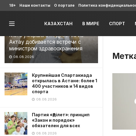
Последние
18+
Наши контакты
О портале
Политика конфиденциально
КАЗАХСТАН
В МИРЕ
СПОРТ
Мать умершего подростка из
Актау добивается встречи с
министром здравоохранения
Метк
08.08.2026
Крупнейшая Спартакиада
открылась в Астане: более 1
400 участников и 14 видов
спорта
08.08.2026
Партия «Әділет»: принцип
«Закон и порядок»
обязателен для всех
08.08.2026