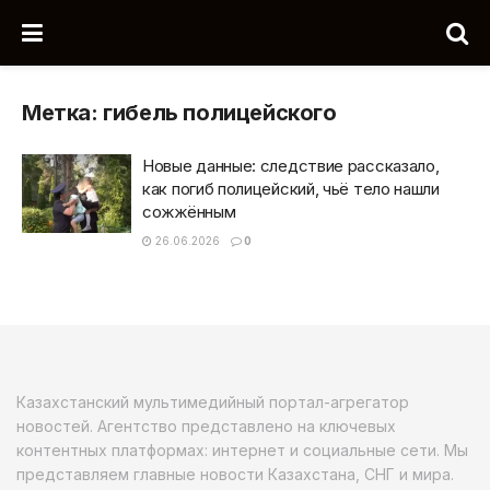
Метка:
гибель полицейского
Новые данные: следствие рассказало,
как погиб полицейский, чьё тело нашли
сожжённым
26.06.2026
0
Казахстанский мультимедийный портал-агрегатор
новостей. Агентство представлено на ключевых
контентных платформах: интернет и социальные сети. Мы
представляем главные новости Казахстана, СНГ и мира.