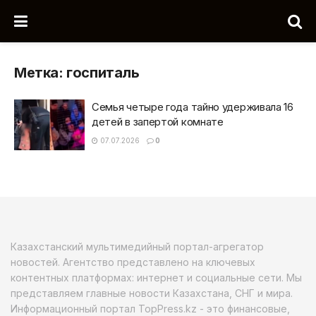
Метка:
госпиталь
Семья четыре года тайно удерживала 16
детей в запертой комнате
07.07.2026
0
Казахстанский мультимедийный портал-агрегатор
новостей. Агентство представлено на ключевых
контентных платформах: интернет и социальные сети. Мы
представляем главные новости Казахстана, СНГ и мира.
Информационный портал TopPress.kz - это финансовые,